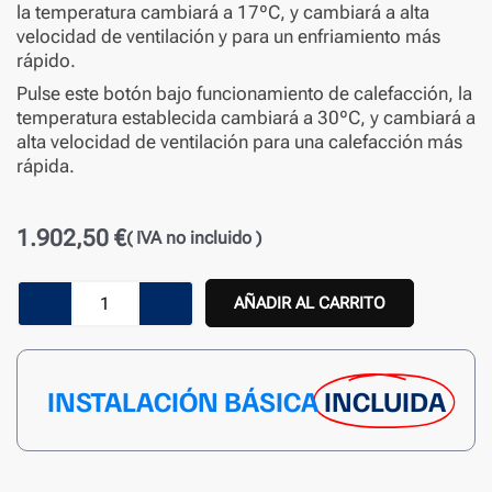
la temperatura cambiará a 17ºC, y cambiará a alta
velocidad de ventilación y para un enfriamiento más
rápido.
Pulse este botón bajo funcionamiento de calefacción, la
temperatura establecida cambiará a 30ºC, y cambiará a
alta velocidad de ventilación para una calefacción más
rápida.
1.902,50
€
( IVA no incluido )
Aire
AÑADIR AL CARRITO
Acondicionado
1X1
INSTALACIÓN BÁSICA
INCLUIDA
MIDEA
BLANC71R32
cantidad