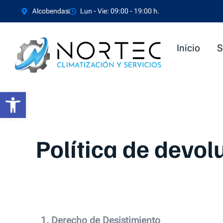
Ir
Alcobendas
Lun - Vie: 09:00 - 19:00 h.
al
contenido
Inicio
S
Abrir barra de herramientas
Política de devo
1. Derecho de Desistimiento