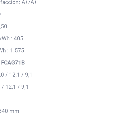
lefacción: A+/A+
0
,50
 kWh : 405
Wh : 1.575
 FCAG71B
0 / 12,1 / 9,1
/ 12,1 / 9,1
x 840 mm