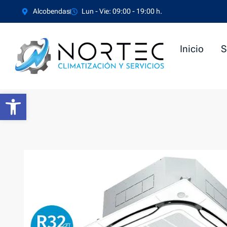
Ir
Alcobendas
Lun - Vie: 09:00 - 19:00 h.
al
contenido
Inicio
S
Abrir barra de herramientas