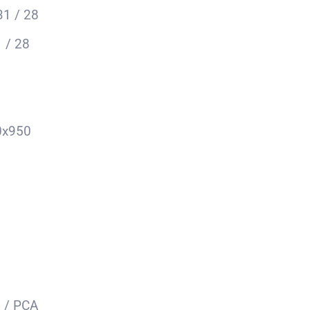
31 / 28
 / 28
0x950
6
q / PCA