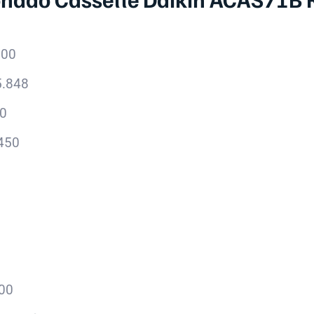
800
5.848
00
.450
,00