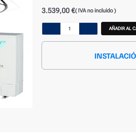
3.539,00
€
( IVA no incluido )
Aire
AÑADIR AL 
Acondicionado
Cassette
INSTALACI
Daikin
ACAS71B
cantidad