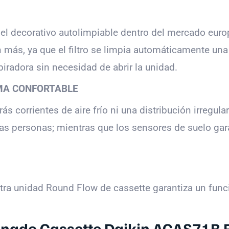
el decorativo autolimpiable dentro del mercado europ
ás, ya que el filtro se limpia automáticamente una v
iradora sin necesidad de abrir la unidad.
IMA CONFORTABLE
s corrientes de aire frío ni una distribución irregular
 de las personas; mientras que los sensores de suelo g
estra unidad Round Flow de cassette garantiza un fun
ionado Cassette Daikin ACAS71B 