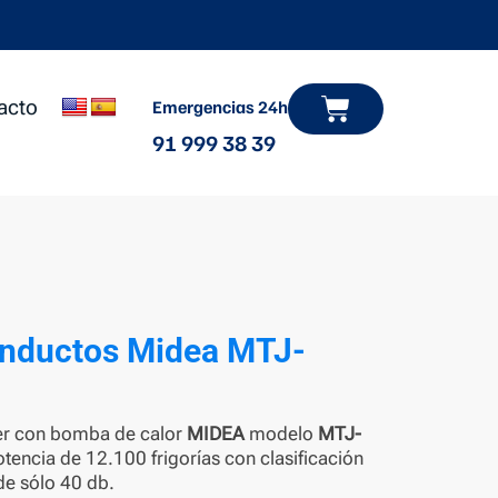
Carrito
acto
Emergencias 24h
91 999 38 39
onductos Midea MTJ-
ter con bomba de calor
MIDEA
modelo
MTJ-
otencia de 12.100 frigorías con clasificación
de sólo 40
db.