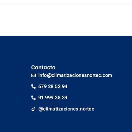
Contacto
info@climatizacionesnortec.com
679 28 52 94
91 999 38 39
@climatizaciones.nortec