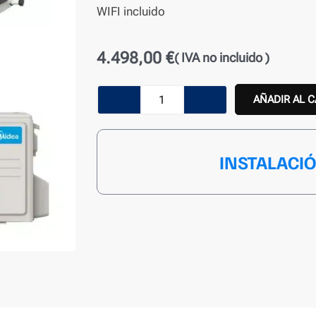
WIFI incluido
4.498,00
€
( IVA no incluido )
Aire
AÑADIR AL 
Acondicionado
Conductos
INSTALACI
Midea
MTJ-
140(48)N8R-
1
cantidad