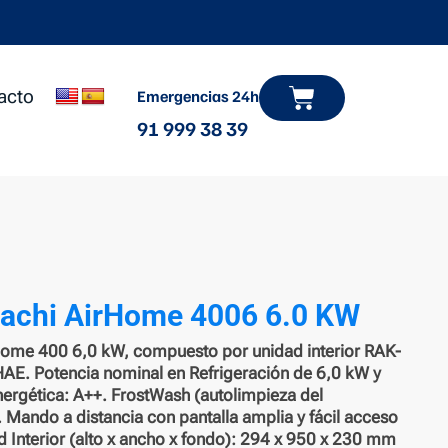
Carrito
acto
Emergencias 24h
91 999 38 39
tachi AirHome 4006 6.0 KW
rHome 400 6,0 kW, compuesto por unidad interior RAK-
E. Potencia nominal en Refrigeración de 6,0 kW y
nergética: A++. FrostWash (autolimpieza del
e. Mando a distancia con pantalla amplia y fácil acceso
d Interior (alto x ancho x fondo): 294 x 950 x 230 mm