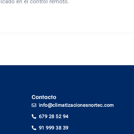
cado en el control remoto.
Contacto
info@climatizacionesnortec.com
679 28 52 94
91 999 38 39