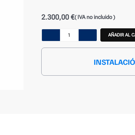
2.300,00
€
( IVA no incluido )
Aire
AÑADIR AL 
Acondicionado
Hitachi
INSTALACI
AirHome
4006
6.0
KW
cantidad