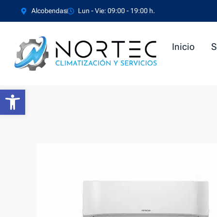
Ir
Alcobendas
Lun - Vie: 09:00 - 19:00 h.
al
contenido
Inicio
S
Abrir barra de herramientas