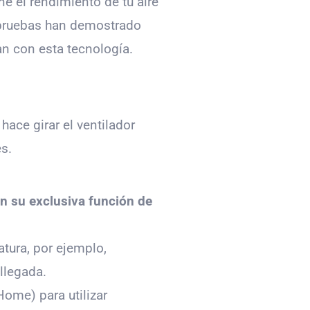
ne el rendimiento de tu aire
pruebas han demostrado
an con esta tecnología.
ace girar el ventilador
s.
on su exclusiva función de
atura, por ejemplo,
llegada.
ome) para utilizar