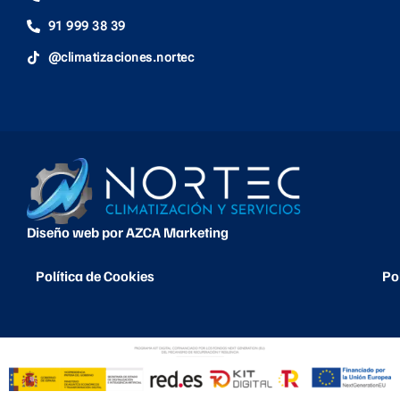
91 999 38 39
@climatizaciones.nortec
Diseño web por AZCA Marketing
Política de Cookies
Po